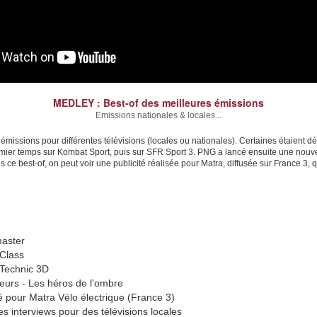
MEDLEY : Best-of des meilleures émissions
Emissions nationales & locales...
ions pour différentes télévisions (locales ou nationales). Certaines étaient dé
emier temps sur Kombat Sport, puis sur SFR Sport 3. PNG a lancé ensuite une nou
 ce best-of, on peut voir une publicité réalisée pour Matra, diffusée sur France 3,
aster
 Class
 Technic 3D
eurs - Les héros de l'ombre
té pour Matra Vélo électrique (France 3)
s interviews pour des télévisions locales