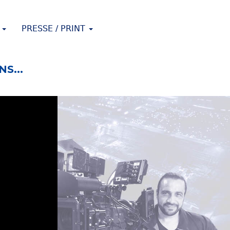
T
PRESSE / PRINT
ONS
...